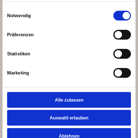
am Point of Sale. Sie transportieren
gesammelt haben.
Einwilligungsauswahl
Botschaften, machen Marken erlebbar
Notwendig
und unterstützen einen klaren,
professionellen Auftritt. Wir begleiten
Sie dabei nicht nur in der Produktion,
Präferenzen
sondern bereits in der Gestaltung.
Auf Wunsch entwickeln wir das…
Statistiken
Marketing
Impressum
Datenschutz
Alle zulassen
Auswahl erlauben
A.S. Müller Sofortdruck GmbH
Ablehnen