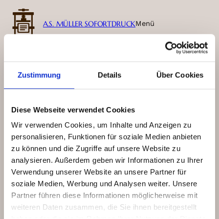
A.S. MÜLLER SOFORTDRUCK
Menü
Schlagwort:
schilder
Zustimmung
Details
Über Cookies
Diese Webseite verwendet Cookies
Großformat &
Wir verwenden Cookies, um Inhalte und Anzeigen zu
Werbetechnik
personalisieren, Funktionen für soziale Medien anbieten
zu können und die Zugriffe auf unsere Website zu
5. Januar 2026
Uncategorized
analysieren. Außerdem geben wir Informationen zu Ihrer
Verwendung unserer Website an unsere Partner für
Sichtbarkeit, die wirkt Großformatige
soziale Medien, Werbung und Analysen weiter. Unsere
Drucke und Werbetechnik sorgen
Partner führen diese Informationen möglicherweise mit
dafür, dass Inhalte sichtbar werden –
weiteren Daten zusammen, die Sie ihnen bereitgestellt
im Raum, im öffentlichen Umfeld und
haben oder die sie im Rahmen Ihrer Nutzung der Dienste